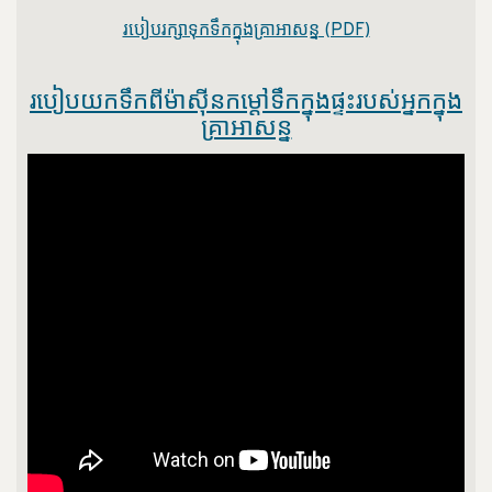
របៀបរក្សាទុកទឹកក្នុងគ្រាអាសន្ន (PDF)
របៀបយកទឹកពីម៉ាស៊ីនកម្តៅទឹកក្នុងផ្ទះរបស់អ្នកក្នុង
គ្រាអាសន្ន