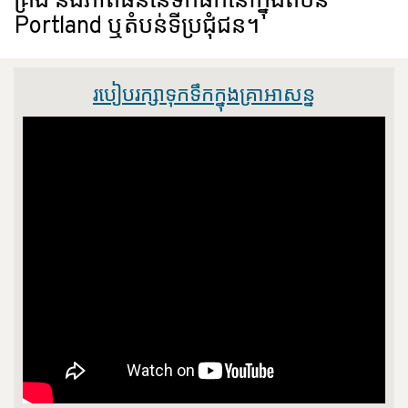
គ្រង និងភាពធន់នៃទឹកផឹកនៅក្នុងតំបន់
Portland ឬតំបន់ទីប្រជុំជន។
របៀបរក្សាទុកទឹកក្នុងគ្រាអាសន្ន