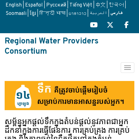
Skip
English
Español
Русский
Tiếng Việt
中文
한국어
to
Soomaali
ខ្មែរ
हिन्दी भाषा
ພາສາລາວ
العربية
فارسی
main
content
Regional Water Providers
Consortium
Togg
សម្ព័ន្ធអ្នកផ្តល់ទឹកក្នុងតំបន់ផ្តល់នូវភាពជាអ្នក
ដឹកនាំក្នុងការធ្វើផែនការ ការគ្រប់គ្រង ការគ្រប់