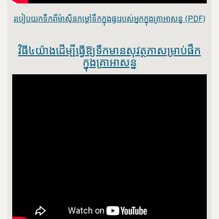
របៀបយកទឹកពីម៉ាស៊ីនកម្តៅទឹកក្នុងផ្ទះរបស់អ្នកក្នុងគ្រាអាសន្ន (PDF)
វិធី៤យ៉ាងដើម្បីធ្វើឱ្យទឹកមានសុវត្ថភាសម្រាប់ផឹក
ក្នុងគ្រាអាសន្ន