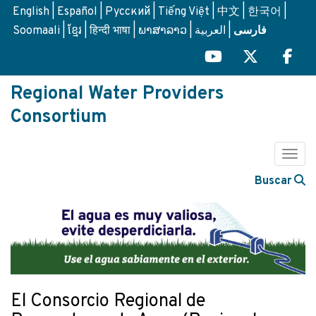
Skip
English
Español
Русский
Tiếng Việt
中文
한국어
to
Soomaali
ខ្មែរ
हिन्दी भाषा
ພາສາລາວ
العربية
فارسی
main
content
Regional Water Providers
Consortium
Togg
Buscar
El Consorcio Regional de