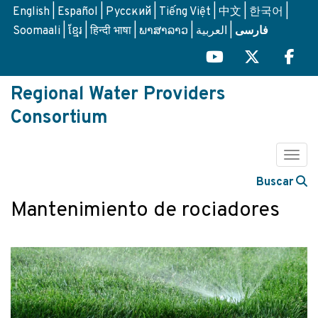
Skip
English
Español
Русский
Tiếng Việt
中文
한국어
to
Soomaali
ខ្មែរ
हिन्दी भाषा
ພາສາລາວ
العربية
فارسی
main
content
Regional Water Providers
Consortium
Togg
Buscar
Mantenimiento de rociadores