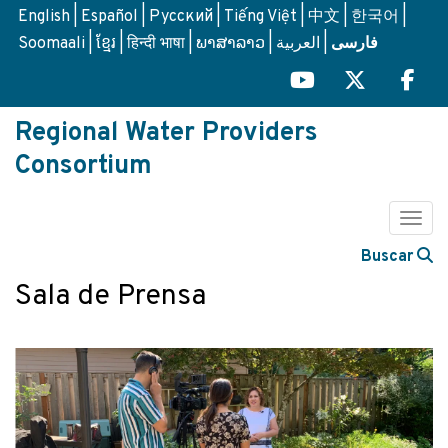
Skip
English
Español
Русский
Tiếng Việt
中文
한국어
to
Soomaali
ខ្មែរ
हिन्दी भाषा
ພາສາລາວ
العربية
فارسی
main
content
Regional Water Providers
Consortium
Togg
Buscar
Sala de Prensa